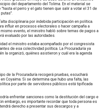
cipio del departamento del Tolima. En el material se
hasta el perro y el gato tienen que salir a votar el 31 de
 putas".
lta disciplinaria por indebida participación en política.
ra influir en procesos electorales o hacer campaña a
l mismo evento, el ministro habló sobre temas de pagos a
erá evaluado por las autoridades.
vidad el ministro estaba acompañado por el congresista
tantes de esa colectividad política. La Procuraduría ya
ién la organizó, quiénes asistieron y cuál era la agenda
uipo de la Procuraduría recogerá pruebas, escuchará
 en Coyaima. Si se determina que hubo una falta, las
lítica por parte de servidores públicos está tipificada
podría enfrentar sanciones como la destitución del cargo e
. Sin embargo, es importante recordar que toda persona es
o tendrá derecho a presentar sus descargos y a