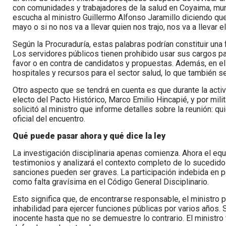
con comunidades y trabajadores de la salud en Coyaima, muni
escucha al ministro Guillermo Alfonso Jaramillo diciendo que "
mayo o si no nos va a llevar quien nos trajo, nos va a llevar el
Según la Procuraduría, estas palabras podrían constituir una fa
Los servidores públicos tienen prohibido usar sus cargos pa
favor o en contra de candidatos y propuestas. Además, en e
hospitales y recursos para el sector salud, lo que también s
Otro aspecto que se tendrá en cuenta es que durante la acti
electo del Pacto Histórico, Marco Emilio Hincapié, y por mili
solicitó al ministro que informe detalles sobre la reunión: qu
oficial del encuentro.
Qué puede pasar ahora y qué dice la ley
La investigación disciplinaria apenas comienza. Ahora el eq
testimonios y analizará el contexto completo de lo sucedido
sanciones pueden ser graves. La participación indebida en po
como falta gravísima en el Código General Disciplinario.
Esto significa que, de encontrarse responsable, el ministro 
inhabilidad para ejercer funciones públicas por varios años
inocente hasta que no se demuestre lo contrario. El ministr