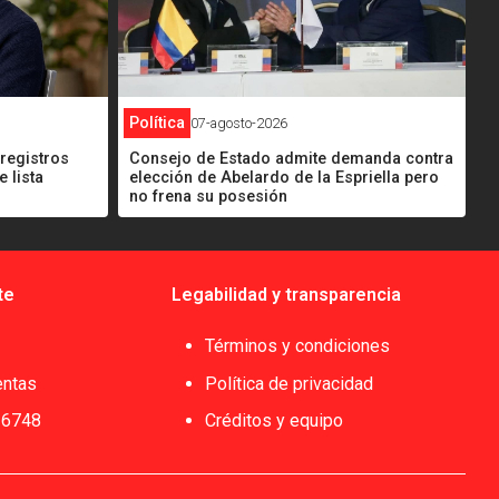
Política
07-agosto-2026
 registros
Consejo de Estado admite demanda contra
 lista
elección de Abelardo de la Espriella pero
no frena su posesión
te
Legabilidad y transparencia
Términos y condiciones
entas
Política de privacidad
 6748
Créditos y equipo