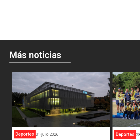
Más noticias
<
<
Deportes
31-julio-2026
Deportes
28