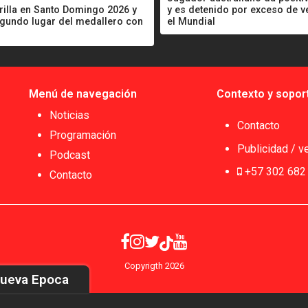
rilla en Santo Domingo 2026 y
y es detenido por exceso de v
egundo lugar del medallero con
el Mundial
Menú de navegación
Contexto y sopor
Noticias
Contacto
Programación
Publicidad / v
Podcast
+57 302 682
Contacto
Copyrigth 2026
Nueva Epoca