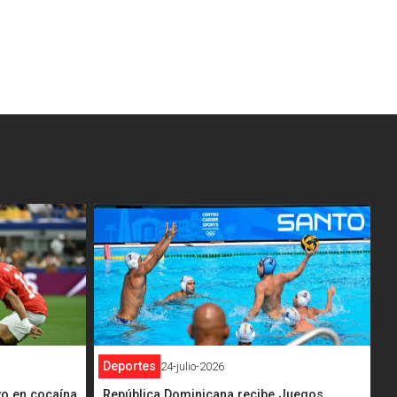
<
Deportes
24-julio-2026
vo en cocaína
República Dominicana recibe Juegos