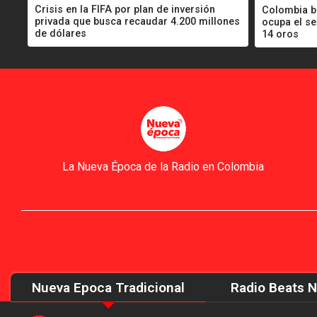
Crisis en la FIFA por plan de inversión
Colombia b
privada que busca recaudar 4.200 millones
ocupa el s
de dólares
14 oros
La Nueva Época de la Radio en Colombia
Nueva Epoca Tradicional
Radio Beats 