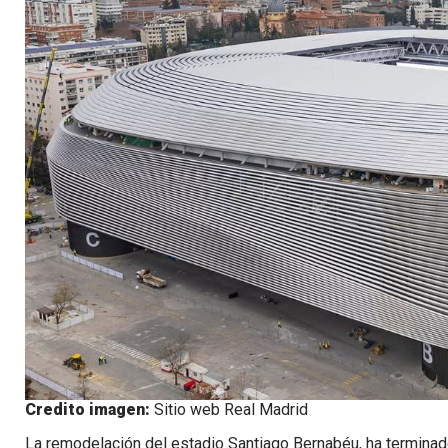
Credito imagen:
Sitio web Real Madrid
La remodelación del estadio Santiago Bernabéu, ha terminado 