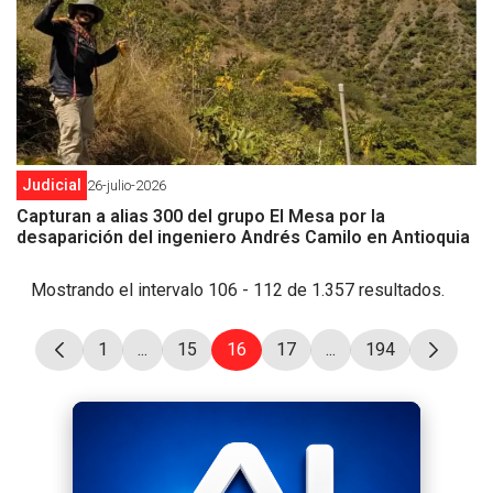
Judicial
26-julio-2026
Capturan a alias 300 del grupo El Mesa por la
desaparición del ingeniero Andrés Camilo en Antioquia
Mostrando el intervalo 106 - 112 de 1.357 resultados.
1
...
15
16
17
...
194
Página
Páginas intermedias Use TAB para desplazar
Página
Página
Página
Páginas intermedias
Página