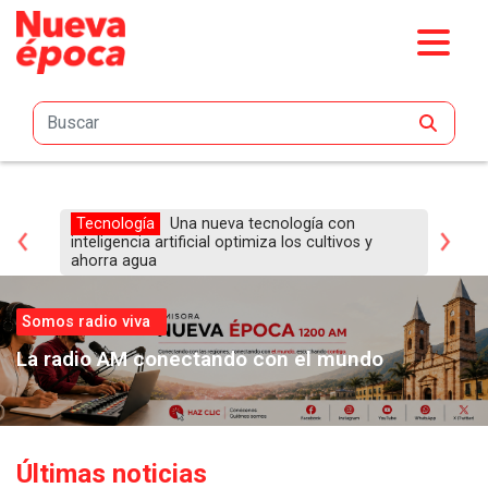
Saltar al contenido principal
s
Tecnología
Una nueva tecnología con
I
an
inteligencia artificial optimiza los cultivos y
de
ahorra agua
a 
Somos radio viva
La radio AM conectando con el mundo
Últimas noticias