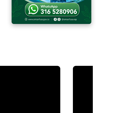
e.
Use TAB para desplazarse.