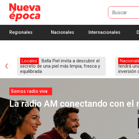
Saltar al contenido principal
Regionales
Nacionales
Internacionales
D
o
Locales
Bella Piel invita a descubrir el
Nacional
secreto de una piel más limpia, fresca y
tendrá un
equilibrada
inversión 
Somos radio viva
La radio AM conectando con el