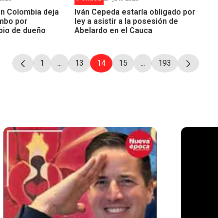
 en Colombia deja
Iván Cepeda estaría obligado por
imbo por
ley a asistir a la posesión de
bio de dueño
Abelardo en el Cauca
1
...
13
14
15
...
193
Página
Páginas intermedias Use TAB para desplazars
Página
Página
Página
Páginas intermedias 
Página