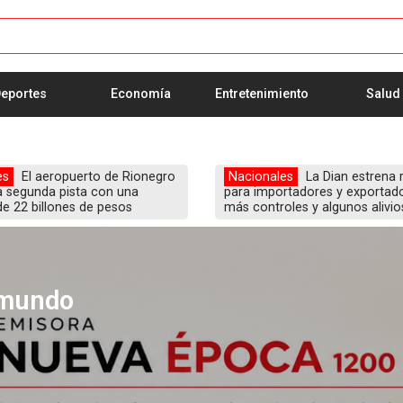
eportes
Economía
Entretenimiento
Salud
es
El aeropuerto de Rionegro
Nacionales
La Dian estrena 
a segunda pista con una
para importadores y exportad
de 22 billones de pesos
más controles y algunos alivio
 mundo