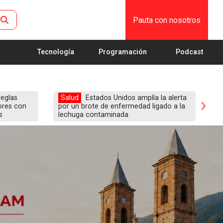
Pauta con nosotros
Tecnología
Programación
Podcast
reglas
Salud
Estados Unidos amplía la alerta
E
ores con
por un brote de enfermedad ligado a la
de
s
lechuga contaminada
en