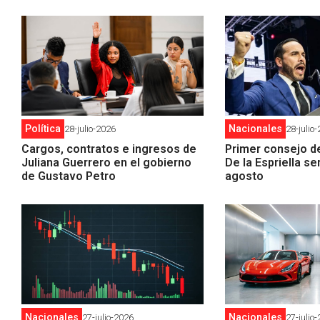
Política
Nacionales
28-julio-2026
28-julio
Cargos, contratos e ingresos de
Primer consejo d
Juliana Guerrero en el gobierno
De la Espriella se
de Gustavo Petro
agosto
Nacionales
Nacionales
27-julio-2026
27-julio