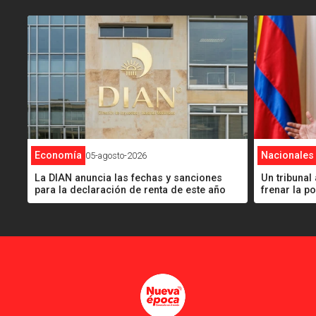
<
<
Economía
Nacionales
05-agosto-2026
La DIAN anuncia las fechas y sanciones
Un tribuna
para la declaración de renta de este año
frenar la p