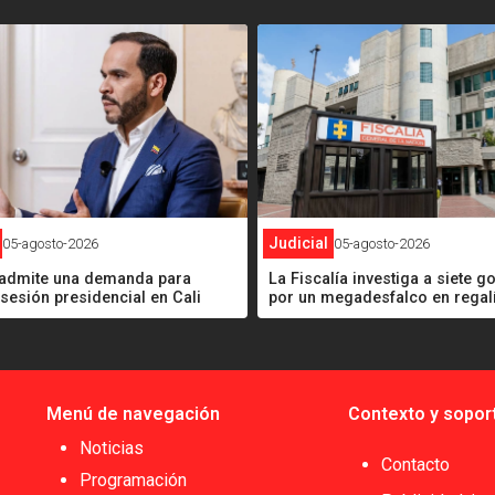
<
Judicial
05-agosto-2026
05-agosto-2026
l admite una demanda para
La Fiscalía investiga a siete 
osesión presidencial en Cali
por un megadesfalco en regal
Menú de navegación
Contexto y sopor
Noticias
Contacto
Programación