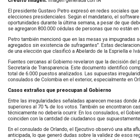
Credito imagen:
Imagen generada con IA
El presidente Gustavo Petro expresó en redes sociales que 
elecciones presidenciales. Según el mandatario, el software
oportunidades durante la última semana, a pesar de que de
se agregaron 800.000 cédulas de personas que no están en el
Petro también mencionó que en las mesas ya impugnadas se
agregados sin existencia de sufragantes". Estas declaracion
de una elección que clasificó a Abelardo de la Espriella e Iv
Fuentes cercanas al Gobierno revelaron que la decisión del p
Secretaría de Transparencia. Este documento identificó com
total de 6.000 puestos analizados. Las supuestas irregulari
consulados de Colombia en el exterior, especialmente en Or
Casos extraños que preocupan al Gobierno
Entre las irregularidades señaladas aparecen mesas donde A
superiores al 70 % de los votos. También se encontraron ca
técnicamente no debería ocurrir. En los consulados, el Gobi
coinciden con la cantidad de ciudadanos que supuestamente
En el consulado de Orlando, el Ejecutivo observó una alta af
anticipada, lo que generó dudas sobre la validez de esos re