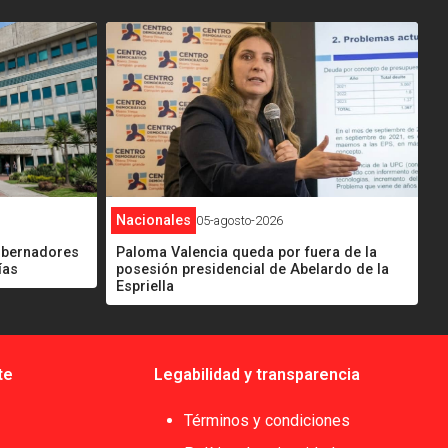
<
Nacionales
05-agosto-2026
gobernadores
Paloma Valencia queda por fuera de la
ías
posesión presidencial de Abelardo de la
Espriella
te
Legabilidad y transparencia
Términos y condiciones