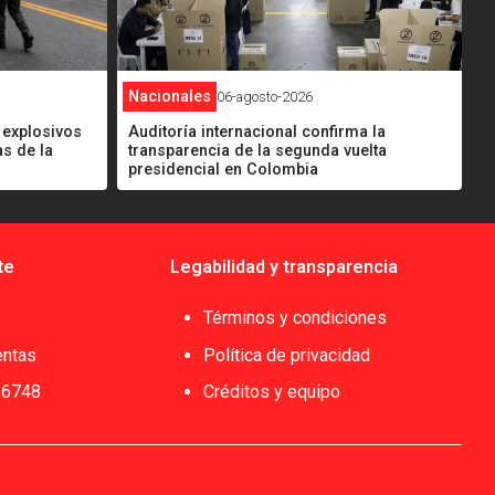
Nacionales
06-agosto-2026
Auditoría internacional confirma la
 explosivos
transparencia de la segunda vuelta
as de la
presidencial en Colombia
te
Legabilidad y transparencia
Términos y condiciones
entas
Política de privacidad
 6748
Créditos y equipo