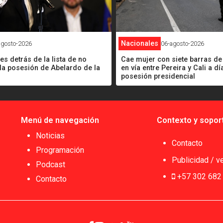
Nacionales
agosto-2026
06-agosto-2026
s detrás de la lista de no
Cae mujer con siete barras de
 la posesión de Abelardo de la
en vía entre Pereira y Cali a dí
posesión presidencial
Menú de navegación
Contexto y sopor
Noticias
Contacto
Programación
Publicidad / v
Podcast
+57 302 682
Contacto