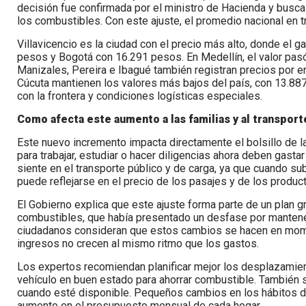
decisión fue confirmada por el ministro de Hacienda y busca r
los combustibles. Con este ajuste, el promedio nacional en 
Villavicencio es la ciudad con el precio más alto, donde el 
pesos y Bogotá con 16.291 pesos. En Medellín, el valor pa
Manizales, Pereira e Ibagué también registran precios por e
Cúcuta mantienen los valores más bajos del país, con 13.88
con la frontera y condiciones logísticas especiales.
Como afecta este aumento a las familias y al transport
Este nuevo incremento impacta directamente el bolsillo de l
para trabajar, estudiar o hacer diligencias ahora deben gast
siente en el transporte público y de carga, ya que cuando su
puede reflejarse en el precio de los pasajes y de los produc
El Gobierno explica que este ajuste forma parte de un plan gr
combustibles, que había presentado un desfase por mantene
ciudadanos consideran que estos cambios se hacen en momen
ingresos no crecen al mismo ritmo que los gastos.
Los expertos recomiendan planificar mejor los desplazamien
vehículo en buen estado para ahorrar combustible. También su
cuando esté disponible. Pequeños cambios en los hábitos de
aumento en el presupuesto mensual de cada hogar.