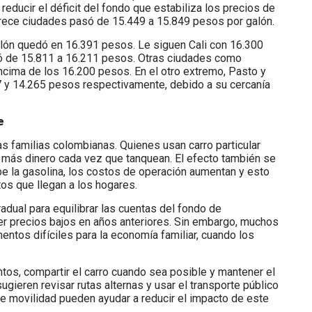
educir el déficit del fondo que estabiliza los precios de
trece ciudades pasó de 15.449 a 15.849 pesos por galón.
galón quedó en 16.391 pesos. Le siguen Cali con 16.300
só de 15.811 a 16.211 pesos. Otras ciudades como
ncima de los 16.200 pesos. En el otro extremo, Pasto y
7 y 14.265 pesos respectivamente, debido a su cercanía
e
as familias colombianas. Quienes usan carro particular
ar más dinero cada vez que tanquean. El efecto también se
be la gasolina, los costos de operación aumentan y esto
tos que llegan a los hogares.
adual para equilibrar las cuentas del fondo de
r precios bajos en años anteriores. Sin embargo, muchos
tos difíciles para la economía familiar, cuando los
tos, compartir el carro cuando sea posible y mantener el
gieren revisar rutas alternas y usar el transporte público
 movilidad pueden ayudar a reducir el impacto de este