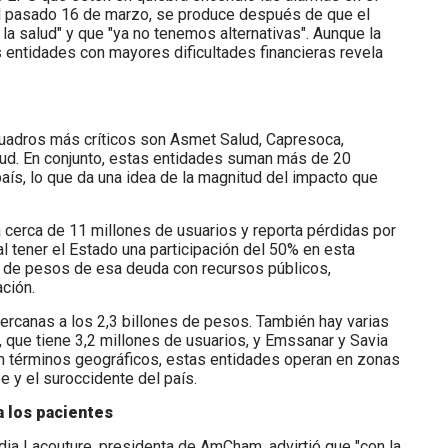
el pasado 16 de marzo, se produce después de que el
la salud" y que "ya no tenemos alternativas". Aunque la
entidades con mayores dificultades financieras revela
cuadros más críticos son Asmet Salud, Capresoca,
ud. En conjunto, estas entidades suman más de 20
país, lo que da una idea de la magnitud del impacto que
cerca de 11 millones de usuarios y reporta pérdidas por
al tener el Estado una participación del 50% en esta
es de pesos de esa deuda con recursos públicos,
ción.
cercanas a los 2,3 billones de pesos. También hay varias
, que tiene 3,2 millones de usuarios, y Emssanar y Savia
En términos geográficos, estas entidades operan en zonas
e y el suroccidente del país.
a los pacientes
dia Lacouture, presidenta de AmCham, advirtió que "con la