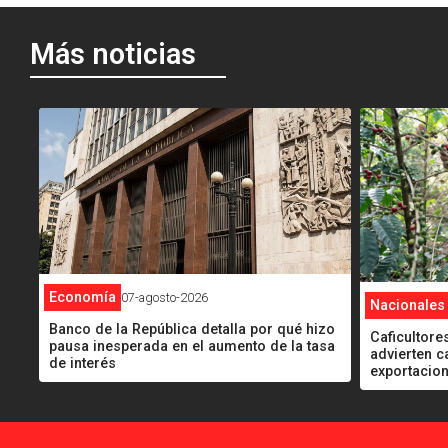
Más noticias
<
<
Economía
07-agosto-2026
Nacionales
Banco de la República detalla por qué hizo
Caficultores
pausa inesperada en el aumento de la tasa
advierten c
de interés
exportacio