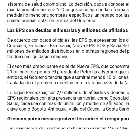
sistema de salud colombiano. La decisión, dada a conocer 
mandatario afirmara que "el Congreso no aprobó la reforma a 
medida no menciona nombres específicos, un repaso por las 
cuáles podrían estar en la mira del Gobierno.
Las EPS con deudas millonarias y millones de afiliados
De acuerdo con datos oficiales, las EPS que presentan los 
Coosalud, Emssanar, Famisanar, Nueva EPS, SOS y Savia Sal
millones de afiliados distribuidos en distintas regiones del 
tendría una liquidación masiva.
El caso más preocupante es el de Nueva EPS, que concentra 
21 billones de pesos. El presidente Petro ha advertido que, 
entidad, el Gobierno tendría que asumir al menos 10 billon
trasladando el problema directamente a las finanzas de la Na
Le sigue Famisanar, con 2,9 millones de afiliados y deudas 
EPS regionales con alta presencia territorial, como Coosalud
Salud, cada una con más de un millón y medio de afiliados. 
clave como Bogotá, Antioquia, Valle del Cauca, la Costa Carib
Gremios piden mesura y advierten sobre el riesgo par
Las reacciones del sector no se hicieron esperar. María Clau