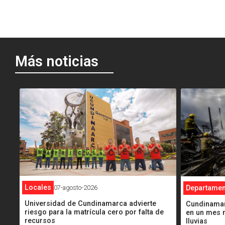
Más noticias
<
<
Locales
07-agosto-2026
Departamen
Universidad de Cundinamarca advierte
Cundinamarc
riesgo para la matrícula cero por falta de
en un mes m
recursos
lluvias