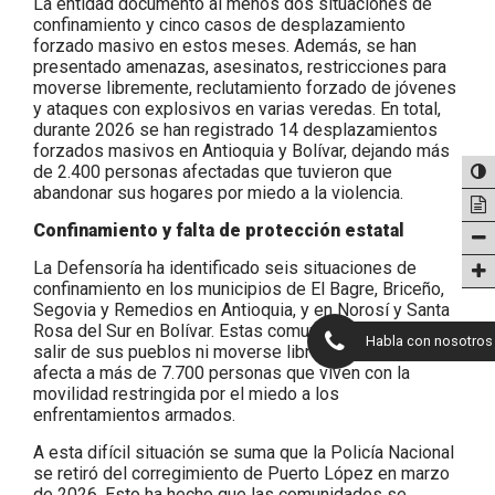
La entidad documentó al menos dos situaciones de
confinamiento y cinco casos de desplazamiento
forzado masivo en estos meses. Además, se han
presentado amenazas, asesinatos, restricciones para
moverse libremente, reclutamiento forzado de jóvenes
y ataques con explosivos en varias veredas. En total,
durante 2026 se han registrado 14 desplazamientos
forzados masivos en Antioquia y Bolívar, dejando más
de 2.400 personas afectadas que tuvieron que
abandonar sus hogares por miedo a la violencia.
Confinamiento y falta de protección estatal
La Defensoría ha identificado seis situaciones de
confinamiento en los municipios de El Bagre, Briceño,
Segovia y Remedios en Antioquia, y en Norosí y Santa
Rosa del Sur en Bolívar. Estas comunidades no pueden
Habla con nosotros
salir de sus pueblos ni moverse libremente, lo que
afecta a más de 7.700 personas que viven con la
movilidad restringida por el miedo a los
enfrentamientos armados.
A esta difícil situación se suma que la Policía Nacional
se retiró del corregimiento de Puerto López en marzo
de 2026. Esto ha hecho que las comunidades se