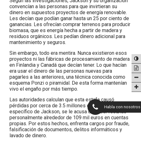
Según las investigaciones, Jackson y su organización
convencían a las personas para que invirtieran su
dinero en supuestos proyectos de energía renovable.
Les decían que podían ganar hasta un 25 por ciento de
ganancias. Les ofrecían comprar terrenos para producir
biomasa, que es energía hecha a partir de madera y
residuos orgánicos. Les pedían dinero adicional para
mantenimiento y seguros.
Sin embargo, todo era mentira. Nunca existieron esos
proyectos ni las fábricas de procesamiento de madera
en Finlandia y Canadá que decían tener. Lo que hacían
era usar el dinero de las personas nuevas para
pagarles a las anteriores, una técnica conocida como
esquema Ponzi o piramidal. De esta forma mantenían
vivo el engaño por más tiempo.
Las autoridades calculan que esta estafa causó
pérdidas por cerca de 3.5 millones de euros. En el caso
Habla con nosotros
específico de Jackson, se le acusa de haber recibido
personalmente alrededor de 109 mil euros en cuentas
propias. Por estos hechos, enfrenta cargos por fraude,
falsificación de documentos, delitos informáticos y
lavado de dinero.