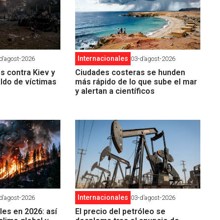
Internacionales
d’agost-2026
03-d’agost-2026
es contra Kiev y
Ciudades costeras se hunden
aldo de víctimas
más rápido de lo que sube el mar
y alertan a científicos
Internacionales
d’agost-2026
03-d’agost-2026
les en 2026: así
El precio del petróleo se