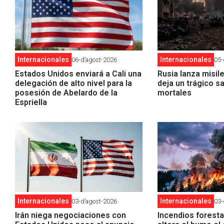
Internacionales
Internacionales
06-d’agost-2026
05-
Estados Unidos enviará a Cali una
Rusia lanza misil
delegación de alto nivel para la
deja un trágico s
posesión de Abelardo de la
mortales
Espriella
Internacionales
Internacionales
03-d’agost-2026
03-
Irán niega negociaciones con
Incendios foresta