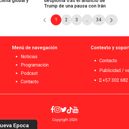
clima global y
desploma tras el anuncio de
Trump de una pausa con Irán
1
2
3
...
34
Pàgina
Pàgina
Pàgina
Pàgines intermèdies 
Pàgina
Menú de navegación
Contexto y sopor
Noticias
Contacto
Programación
Publicidad / v
Podcast
+57 302 682
Contacto
Copyrigth 2026
Nueva Epoca