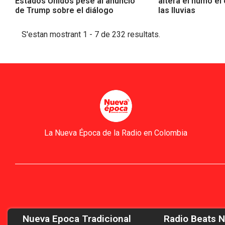
Estados Unidos pese al anuncio
altera el humo el 
de Trump sobre el diálogo
las lluvias
S'estan mostrant 1 - 7 de 232 resultats.
La Nueva Época de la Radio en Colombia
Nueva Epoca Tradicional
Radio Beats 