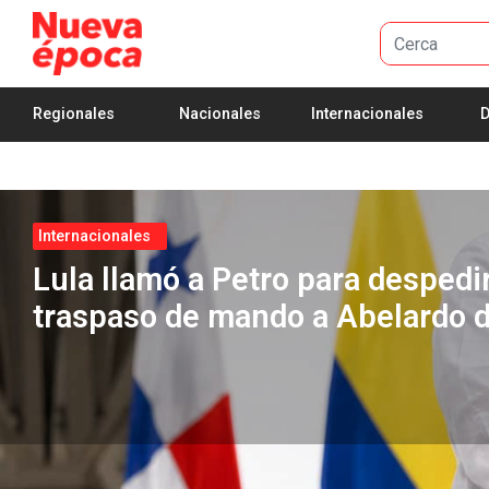
Salta al contingut principal
Regionales
Nacionales
Internacionales
D
Internacionales
Estados Unidos enviará a Cali u
alto nivel para la posesión de A
Espriella